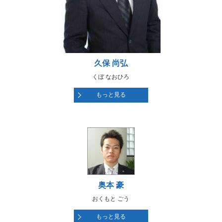
久保 尚弘
くぼ なおひろ
もっと見る
奥本 豪
おくもと ごう
もっと見る