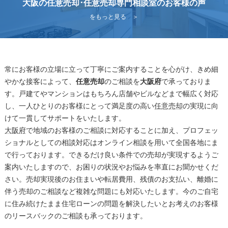
大阪の任意売却･任意売却専門相談室のお客様の声
をもっと見る ＞
常にお客様の立場に立って丁寧にご案内することを心がけ、きめ細
やかな接客によって、
任意売却
のご相談を
大阪府
で承っておりま
す。戸建てやマンションはもちろん店舗やビルなどまで幅広く対応
し、一人ひとりのお客様にとって満足度の高い
任意売却
の実現に向
けて一貫してサポートをいたします。
大阪府
で地域のお客様のご相談に対応することに加え、プロフェッ
ショナルとしての相談対応はオンライン相談を用いて全国各地にま
で行っております。できるだけ良い条件での売却が実現するようご
案内いたしますので、お困りの状況やお悩みを率直にお聞かせくだ
さい。売却実現後のお住まいや転居費用、残債のお支払い、離婚に
伴う売却のご相談など複雑な問題にも対応いたします。今のご自宅
に住み続けたまま住宅ローンの問題を解決したいとお考えのお客様
のリースバックのご相談も承っております。