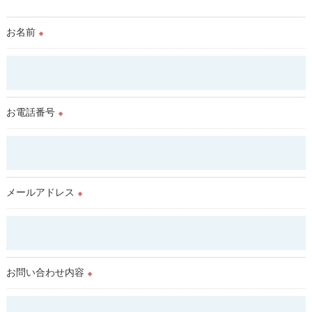
取得した個人情報を第三者に提供することはいたしません。
お名前
※
＜個人情報の委託について＞
当社では、利用目的の達成に必要な範囲において、個人情報を
外部に委託する場合があります。
これらの委託先に対しては個人情報保護契約等の措置をとり、
適切な監督を行います。
お電話番号
※
＜個人情報の安全管理＞
当社では、個人情報の漏洩等がなされないよう、適切に安全管
理対策を実施します。
メールアドレス
※
＜個人情報を与えなかった場合に生じる結果＞
必要な情報を頂けない場合は、それに対応した当社のサービス
をご提供できない場合がございますので予めご了承ください。
お問い合わせ内容
＜個人情報の開示･訂正・削除･利用停止の手続について＞
※
当社では、お客様の個人情報の開示･訂正･削除・利用停止の手
続を定めさせて頂いております。