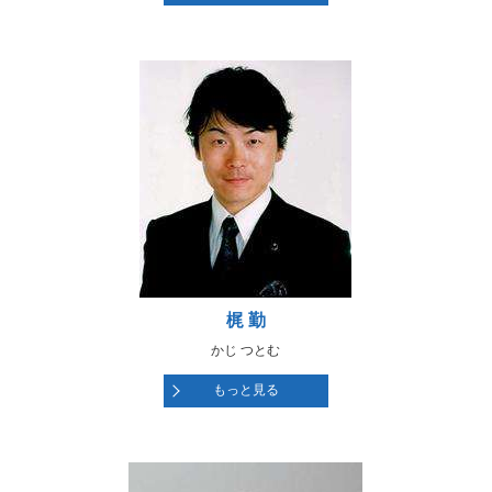
梶 勤
かじ つとむ
もっと見る