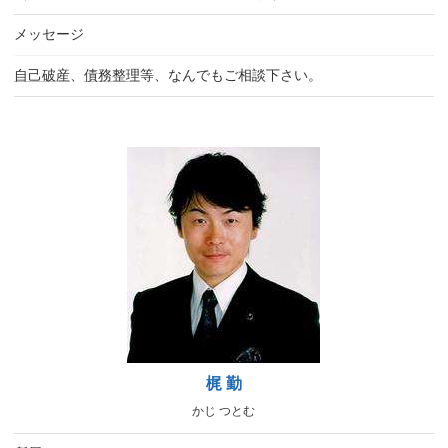
メッセージ
自己破産
、
債務整理
等、なんでもご相談下さい。
梶 勤
かじ つとむ