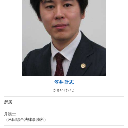
笠井 計志
かさい けいじ
所属
弁護士
（米田総合法律事務所）