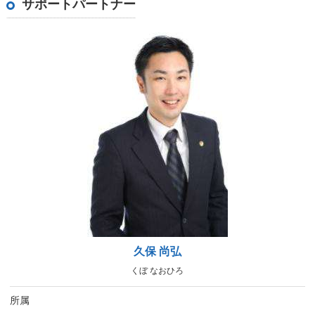
サポートパートナー
久保 尚弘
くぼ なおひろ
所属