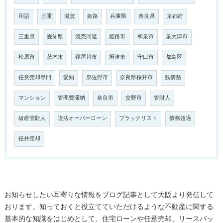
用語
三重
滋賀
姫路
兵庫県
奈良県
京都府
三重県
愛知県
競売回避
姫路市
和泉市
泉大津市
松原市
茨木市
寝屋川市
摂津市
守口市
都島区
任意売却専門
愛知
泉佐野市
奈良県桜井市
残債務
マンション
管理費滞納
奈良市
交野市
管財人
破産管財人
違法オーバーローン
ブラックリスト
債務超過
任井売却
お知らせしたい耳寄りな情報をブログ記事として大阪より発信して
おります。知っておくと役立てていただけるような不動産に関する
基本的な知識をはじめとして、住宅ローンや任意売却、リースバッ