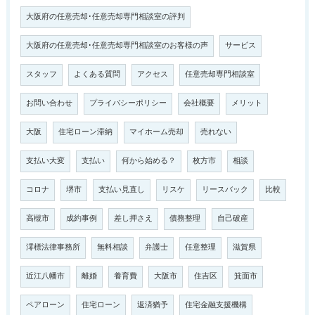
大阪府の任意売却･任意売却専門相談室の評判
大阪府の任意売却･任意売却専門相談室のお客様の声
サービス
スタッフ
よくある質問
アクセス
任意売却専門相談室
お問い合わせ
プライバシーポリシー
会社概要
メリット
大阪
住宅ローン滞納
マイホーム売却
売れない
支払い大変
支払い
何から始める？
枚方市
相談
コロナ
堺市
支払い見直し
リスケ
リースバック
比較
高槻市
成約事例
差し押さえ
債務整理
自己破産
澪標法律事務所
無料相談
弁護士
任意整理
滋賀県
近江八幡市
離婚
養育費
大阪市
住吉区
箕面市
ペアローン
住宅ローン
返済猶予
住宅金融支援機構