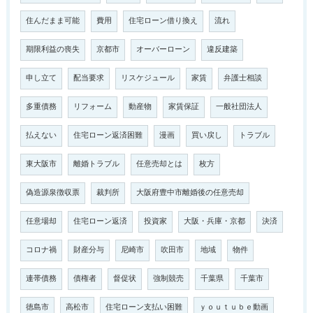
住んだまま可能
費用
住宅ローン借り換え
流れ
期限利益の喪失
京都市
オーバーローン
違反建築
申し立て
配当要求
リスケジュール
家賃
弁護士相談
多重債務
リフォーム
動産物
家賃保証
一般社団法人
払えない
住宅ローン返済困難
漫画
買い戻し
トラブル
東大阪市
離婚トラブル
任意売却とは
枚方
偽造源泉徴収票
裁判所
大阪府豊中市離婚後の任意売却
任意場却
住宅ローン返済
投資家
大阪・兵庫・京都
決済
コロナ禍
財産分与
尼崎市
吹田市
地域
物件
連帯債務
債権者
督促状
強制競売
千葉県
千葉市
徳島市
高松市
住宅ローン支払い困難
ｙｏｕｔｕｂｅ動画