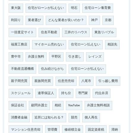
東大阪
住宅がローンが払えない
明石
住宅ローン養育費
利回り
業者選び
どんな業者が良いのか？
神戸
京都
一括査定サイト
住友不動産
三井のリハウス
東急リバブル
福屋工務店
マイホーム売れない
住宅ローン払えない
相談先
豊中市
弁護士無料
平野区
引き渡し
レインズ
不動産流通機構
住み続けながら
住宅ローンが払えない
親子間売買
親族間売買
任意売売却
八尾市
引っ越し費用
スケジュール
連帯保証人
持ち分
専門家
代位弁済
保証会社
顧問弁護士
相続
YouTube
弁護士無料相談
消費者金融
近所には知られる？
競売
個人再生
マンション任意売却
管理費
修繕積立金
固定資産税
滞納