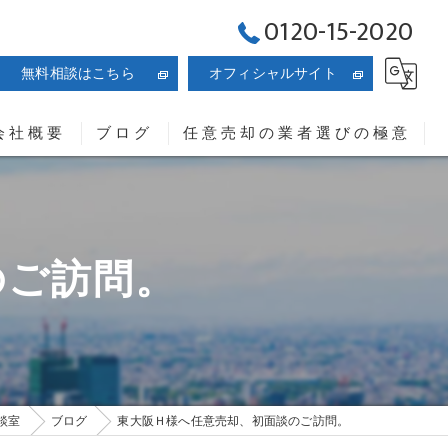
0120-15-2020
無料相談はこちら
オフィシャルサイト
会社概要
ブログ
任意売却の業者選びの極意
覧
失敗しない任意売却業者
専門相談室
弁護士、司法書士をご紹介
のご訪問。
意売却の千里コンサルティングオフィス株式会社の対応エリア
談室
ブログ
東大阪Ｈ様へ任意売却、初面談のご訪問。