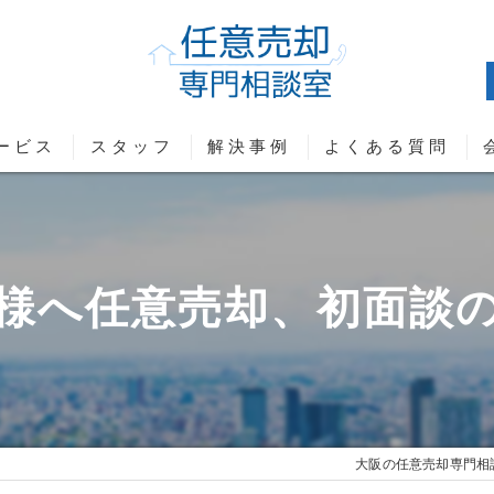
ービス
スタッフ
解決事例
よくある質問
口コミ情報
大阪の任意売却 物件事例
事務所一
評判
任意売却
様へ任意売却、初面談
お客様の声
漫画特集
大阪の任
大阪の任意売却専門相