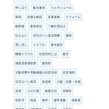
申し立て
配当要求
リスケジュール
家賃
弁護士相談
多重債務
リフォーム
動産物
家賃保証
一般社団法人
払えない
住宅ローン返済困難
漫画
買い戻し
トラブル
東大阪市
離婚トラブル
任意売却とは
枚方
偽造源泉徴収票
裁判所
大阪府豊中市離婚後の任意売却
任意場却
住宅ローン返済
投資家
大阪・兵庫・京都
決済
コロナ禍
財産分与
尼崎市
吹田市
地域
物件
連帯債務
債権者