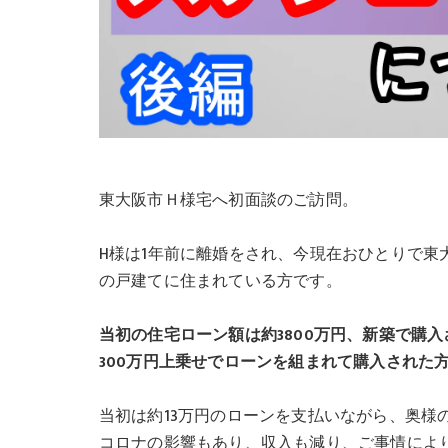
東大阪市Ｈ様宅へ初面談のご訪問。
H様は1年前に離婚をされ、今現在おひとりで東大
の戸建てに住まれている方です。
当初の住宅ローン額は約3800万円、新築で購入
300万円上乗せでローンを組まれて購入された
当初は約13万円のローンを支払いながら、奥様
コロナの影響もあり、収入も減り、ご事情によ