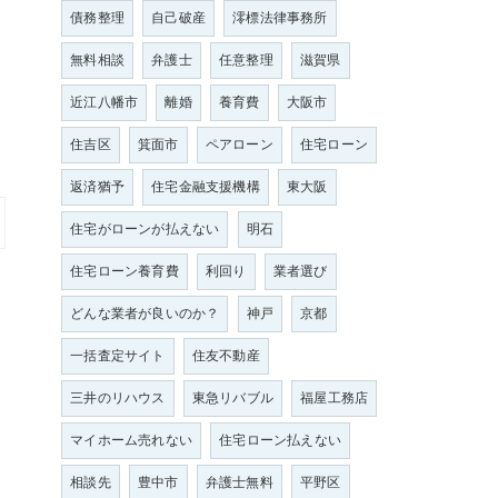
債務整理
自己破産
澪標法律事務所
無料相談
弁護士
任意整理
滋賀県
近江八幡市
離婚
養育費
大阪市
住吉区
箕面市
ペアローン
住宅ローン
返済猶予
住宅金融支援機構
東大阪
住宅がローンが払えない
明石
住宅ローン養育費
利回り
業者選び
どんな業者が良いのか？
神戸
京都
一括査定サイト
住友不動産
三井のリハウス
東急リバブル
福屋工務店
マイホーム売れない
住宅ローン払えない
相談先
豊中市
弁護士無料
平野区