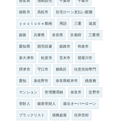
督促状
強制競売
千葉県
千葉市
徳島市
高松市
住宅ローン支払い困難
ｙｏｕｔｕｂｅ動画
用語
三重
滋賀
姫路
兵庫県
奈良県
京都府
三重県
愛知県
競売回避
姫路市
和泉市
泉大津市
松原市
茨木市
寝屋川市
摂津市
守口市
都島区
任意売却専門
愛知
泉佐野市
奈良県桜井市
残債務
マンション
管理費滞納
奈良市
交野市
管財人
破産管財人
違法オーバーローン
ブラックリスト
債務超過
任井売却