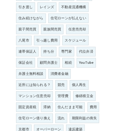
引き渡し
レインズ
不動産流通機構
住み続けながら
住宅ローンが払えない
親子間売買
親族間売買
任意売売却
八尾市
引っ越し費用
スケジュール
連帯保証人
持ち分
専門家
代位弁済
保証会社
顧問弁護士
相続
YouTube
弁護士無料相談
消費者金融
近所には知られる？
競売
個人再生
マンション任意売却
管理費
修繕積立金
固定資産税
滞納
住んだまま可能
費用
住宅ローン借り換え
流れ
期限利益の喪失
京都市
オーバーローン
違反建築