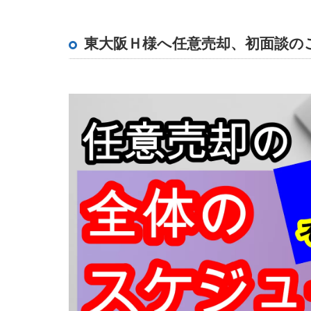
兵庫県の任意売却・リースバック
東大阪Ｈ様へ任意売却、初面談の
姫路で住宅ローン相談なら任意売却専門の千
愛知の任意売却