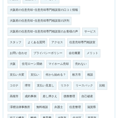
大阪府の任意売却･任意売却専門相談室の口コミ情報
大阪府の任意売却･任意売却専門相談室の評判
大阪府の任意売却･任意売却専門相談室のお客様の声
サービス
スタッフ
よくある質問
アクセス
任意売却専門相談室
お問い合わせ
プライバシーポリシー
会社概要
メリット
大阪
住宅ローン滞納
マイホーム売却
売れない
支払い大変
支払い
何から始める？
枚方市
相談
コロナ
堺市
支払い見直し
リスケ
リースバック
比較
高槻市
成約事例
差し押さえ
債務整理
自己破産
澪標法律事務所
無料相談
弁護士
任意整理
滋賀県
近江八幡市
離婚
養育費
大阪市
住吉区
箕面市