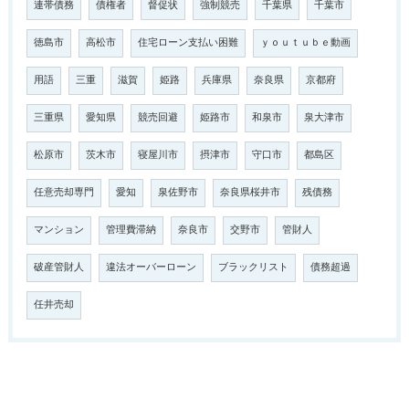
連帯債務
債権者
督促状
強制競売
千葉県
千葉市
徳島市
高松市
住宅ローン支払い困難
ｙｏｕｔｕｂｅ動画
用語
三重
滋賀
姫路
兵庫県
奈良県
京都府
三重県
愛知県
競売回避
姫路市
和泉市
泉大津市
松原市
茨木市
寝屋川市
摂津市
守口市
都島区
任意売却専門
愛知
泉佐野市
奈良県桜井市
残債務
マンション
管理費滞納
奈良市
交野市
管財人
破産管財人
違法オーバーローン
ブラックリスト
債務超過
任井売却