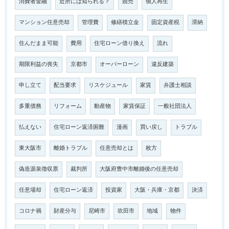
消費者金融
近所には知られる？
競売
個人再生
マンション任意売却
管理費
修繕積立金
固定資産税
滞納
住んだまま可能
費用
住宅ローン借り換え
流れ
期限利益の喪失
京都市
オーバーローン
違反建築
申し立て
配当要求
リスケジュール
家賃
弁護士相談
多重債務
リフォーム
動産物
家賃保証
一般社団法人
払えない
住宅ローン返済困難
漫画
買い戻し
トラブル
東大阪市
離婚トラブル
任意売却とは
枚方
偽造源泉徴収票
裁判所
大阪府豊中市離婚後の任意売却
任意場却
住宅ローン返済
投資家
大阪・兵庫・京都
決済
コロナ禍
財産分与
尼崎市
吹田市
地域
物件