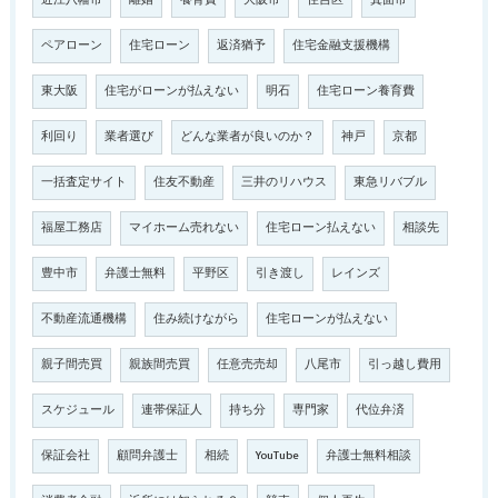
ペアローン
住宅ローン
返済猶予
住宅金融支援機構
東大阪
住宅がローンが払えない
明石
住宅ローン養育費
利回り
業者選び
どんな業者が良いのか？
神戸
京都
一括査定サイト
住友不動産
三井のリハウス
東急リバブル
福屋工務店
マイホーム売れない
住宅ローン払えない
相談先
豊中市
弁護士無料
平野区
引き渡し
レインズ
不動産流通機構
住み続けながら
住宅ローンが払えない
親子間売買
親族間売買
任意売売却
八尾市
引っ越し費用
スケジュール
連帯保証人
持ち分
専門家
代位弁済
保証会社
顧問弁護士
相続
YouTube
弁護士無料相談