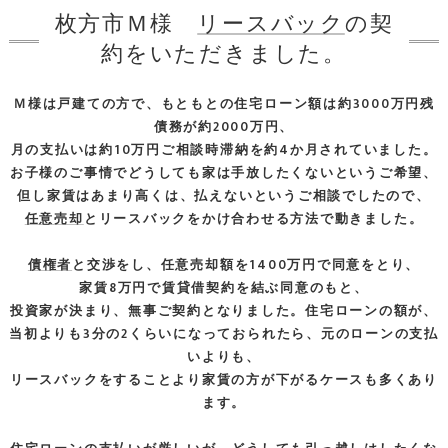
枚方市Ｍ様
リースバック
の契
約をいただきました。
Ｍ様は戸建ての方で、もともとの住宅ローン額は約3000万円残
債務が約2000万円、
月の支払いは約10万円ご相談時滞納を約4か月されていました。
お子様のご事情でどうしても家は手放したくないというご希望、
但し家賃はあまり高くは、払えないというご相談でしたので、
任意売却
とリースバックをかけ合わせる方法で動きました。
債権者
と交渉をし、任意売却額を1400万円で同意をとり、
家賃8万円で賃貸借契約を結ぶ同意のもと、
投資家が決まり、無事ご契約となりました。住宅ローンの額が、
当初よりも3分の2くらいになっておられたら、元のローンの支払
いよりも、
リースバックをすることより家賃の方が下がるケースも多くあり
ます。