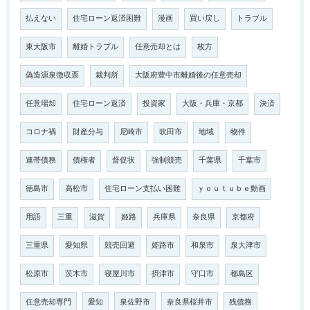
払えない
住宅ローン返済困難
漫画
買い戻し
トラブル
東大阪市
離婚トラブル
任意売却とは
枚方
偽造源泉徴収票
裁判所
大阪府豊中市離婚後の任意売却
任意場却
住宅ローン返済
投資家
大阪・兵庫・京都
決済
コロナ禍
財産分与
尼崎市
吹田市
地域
物件
連帯債務
債権者
督促状
強制競売
千葉県
千葉市
徳島市
高松市
住宅ローン支払い困難
ｙｏｕｔｕｂｅ動画
用語
三重
滋賀
姫路
兵庫県
奈良県
京都府
三重県
愛知県
競売回避
姫路市
和泉市
泉大津市
松原市
茨木市
寝屋川市
摂津市
守口市
都島区
任意売却専門
愛知
泉佐野市
奈良県桜井市
残債務