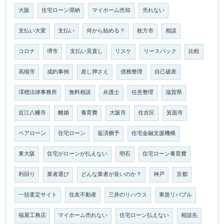
大阪
住宅ローン滞納
マイホーム売却
売れない
支払い大変
支払い
何から始める？
枚方市
相談
コロナ
堺市
支払い見直し
リスケ
リースバック
比較
高槻市
成約事例
差し押さえ
債務整理
自己破産
澪標法律事務所
無料相談
弁護士
任意整理
滋賀県
近江八幡市
離婚
養育費
大阪市
住吉区
箕面市
ペアローン
住宅ローン
返済猶予
住宅金融支援機構
東大阪
住宅がローンが払えない
明石
住宅ローン養育費
利回り
業者選び
どんな業者が良いのか？
神戸
京都
一括査定サイト
住友不動産
三井のリハウス
東急リバブル
福屋工務店
マイホーム売れない
住宅ローン払えない
相談先