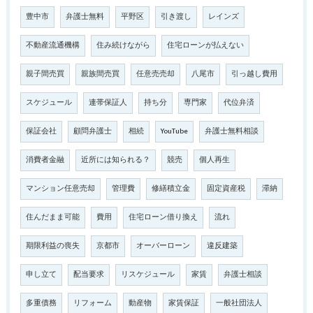
豊中市
弁護士無料
平野区
引き渡し
レインズ
不動産流通機構
住み続けながら
住宅ローンが払えない
親子間売買
親族間売買
任意売売却
八尾市
引っ越し費用
スケジュール
連帯保証人
持ち分
専門家
代位弁済
保証会社
顧問弁護士
相続
YouTube
弁護士無料相談
消費者金融
近所には知られる？
競売
個人再生
マンション任意売却
管理費
修繕積立金
固定資産税
滞納
住んだまま可能
費用
住宅ローン借り換え
流れ
期限利益の喪失
京都市
オーバーローン
違反建築
申し立て
配当要求
リスケジュール
家賃
弁護士相談
多重債務
リフォーム
動産物
家賃保証
一般社団法人