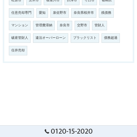
松原市
茨木市
寝屋川市
摂津市
守口市
都島区
任意売却専門
愛知
泉佐野市
奈良県桜井市
残債務
マンション
管理費滞納
奈良市
交野市
管財人
破産管財人
違法オーバーローン
ブラックリスト
債務超過
任井売却
0120-15-2020