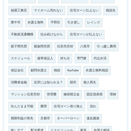
福屋工務店
マイホーム売れない
住宅ローン払えない
相談先
豊中市
弁護士無料
平野区
引き渡し
レインズ
不動産流通機構
住み続けながら
住宅ローンが払えない
親子間売買
親族間売買
任意売売却
八尾市
引っ越し費用
スケジュール
連帯保証人
持ち分
専門家
代位弁済
保証会社
顧問弁護士
相続
YouTube
弁護士無料相談
消費者金融
近所には知られる？
競売
個人再生
マンション任意売却
管理費
修繕積立金
固定資産税
滞納
住んだまま可能
費用
住宅ローン借り換え
流れ
期限利益の喪失
京都市
オーバーローン
違反建築
申し立て
配当要求
リスケジュール
家賃
弁護士相談