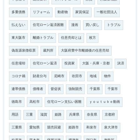
多重債務
リフォーム
動産物
家賃保証
一般社団法人
払えない
住宅ローン返済困難
漫画
買い戻し
トラブル
東大阪市
離婚トラブル
任意売却とは
枚方
偽造源泉徴収票
裁判所
大阪府豊中市離婚後の任意売却
任意場却
住宅ローン返済
投資家
大阪・兵庫・京都
決済
コロナ禍
財産分与
尼崎市
吹田市
地域
物件
連帯債務
債権者
督促状
強制競売
千葉県
千葉市
徳島市
高松市
住宅ローン支払い困難
ｙｏｕｔｕｂｅ動画
用語
三重
滋賀
姫路
兵庫県
奈良県
京都府
三重県
愛知県
競売回避
姫路市
和泉市
泉大津市