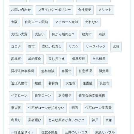
お問い合わせ
プライバシーポリシー
会社概要
メリット
大阪
住宅ローン滞納
マイホーム売却
売れない
支払い大変
支払い
何から始める？
枚方市
相談
コロナ
堺市
支払い見直し
リスケ
リースバック
比較
高槻市
成約事例
差し押さえ
債務整理
自己破産
澪標法律事務所
無料相談
弁護士
任意整理
滋賀県
近江八幡市
離婚
養育費
大阪市
住吉区
箕面市
ペアローン
住宅ローン
返済猶予
住宅金融支援機構
東大阪
住宅がローンが払えない
明石
住宅ローン養育費
利回り
業者選び
どんな業者が良いのか？
神戸
京都
一括査定サイト
住友不動産
三井のリハウス
東急リバブル