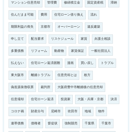
マンション任意売却
管理費
修繕積立金
固定資産税
滞納
住んだまま可能
費用
住宅ローン借り換え
流れ
期限利益の喪失
京都市
オーバーローン
違反建築
申し立て
配当要求
リスケジュール
家賃
弁護士相談
多重債務
リフォーム
動産物
家賃保証
一般社団法人
払えない
住宅ローン返済困難
漫画
買い戻し
トラブル
東大阪市
離婚トラブル
任意売却とは
枚方
偽造源泉徴収票
裁判所
大阪府豊中市離婚後の任意売却
任意場却
住宅ローン返済
投資家
大阪・兵庫・京都
決済
コロナ禍
財産分与
尼崎市
吹田市
地域
物件
連帯債務
債権者
督促状
強制競売
千葉県
千葉市