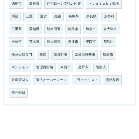
徳島市
高松市
住宅ローン支払い困難
ｙｏｕｔｕｂｅ動画
用語
三重
滋賀
姫路
兵庫県
奈良県
京都府
三重県
愛知県
競売回避
姫路市
和泉市
泉大津市
松原市
茨木市
寝屋川市
摂津市
守口市
都島区
任意売却専門
愛知
泉佐野市
奈良県桜井市
残債務
マンション
管理費滞納
奈良市
交野市
管財人
破産管財人
違法オーバーローン
ブラックリスト
債務超過
任井売却