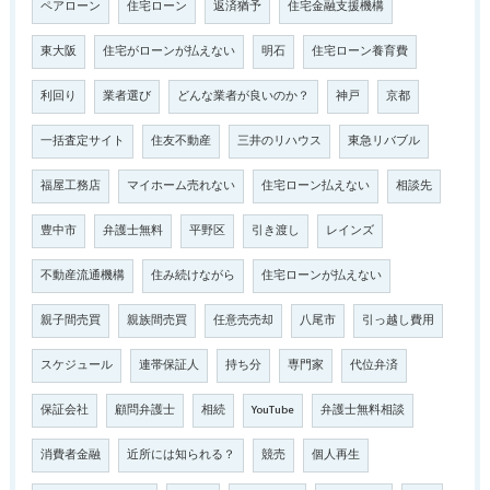
ペアローン
住宅ローン
返済猶予
住宅金融支援機構
東大阪
住宅がローンが払えない
明石
住宅ローン養育費
利回り
業者選び
どんな業者が良いのか？
神戸
京都
一括査定サイト
住友不動産
三井のリハウス
東急リバブル
福屋工務店
マイホーム売れない
住宅ローン払えない
相談先
豊中市
弁護士無料
平野区
引き渡し
レインズ
不動産流通機構
住み続けながら
住宅ローンが払えない
親子間売買
親族間売買
任意売売却
八尾市
引っ越し費用
スケジュール
連帯保証人
持ち分
専門家
代位弁済
保証会社
顧問弁護士
相続
YouTube
弁護士無料相談
消費者金融
近所には知られる？
競売
個人再生