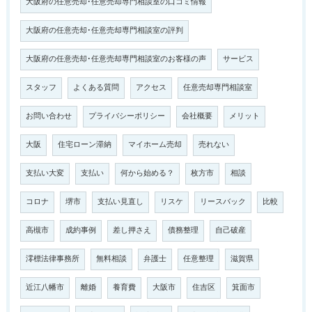
大阪府の任意売却･任意売却専門相談室の口コミ情報
大阪府の任意売却･任意売却専門相談室の評判
大阪府の任意売却･任意売却専門相談室のお客様の声
サービス
スタッフ
よくある質問
アクセス
任意売却専門相談室
お問い合わせ
プライバシーポリシー
会社概要
メリット
大阪
住宅ローン滞納
マイホーム売却
売れない
支払い大変
支払い
何から始める？
枚方市
相談
コロナ
堺市
支払い見直し
リスケ
リースバック
比較
高槻市
成約事例
差し押さえ
債務整理
自己破産
澪標法律事務所
無料相談
弁護士
任意整理
滋賀県
近江八幡市
離婚
養育費
大阪市
住吉区
箕面市