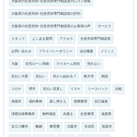
大阪府の任意売却･任意売却専門相談室の口コミ情報
大阪府の任意売却･任意売却専門相談室の評判
大阪府の任意売却･任意売却専門相談室のお客様の声
サービス
スタッフ
よくある質問
アクセス
任意売却専門相談室
お問い合わせ
プライバシーポリシー
会社概要
メリット
大阪
住宅ローン滞納
マイホーム売却
売れない
支払い大変
支払い
何から始める？
枚方市
相談
コロナ
堺市
支払い見直し
リスケ
リースバック
比較
高槻市
成約事例
差し押さえ
債務整理
自己破産
澪標法律事務所
無料相談
弁護士
任意整理
滋賀県
近江八幡市
離婚
養育費
大阪市
住吉区
箕面市