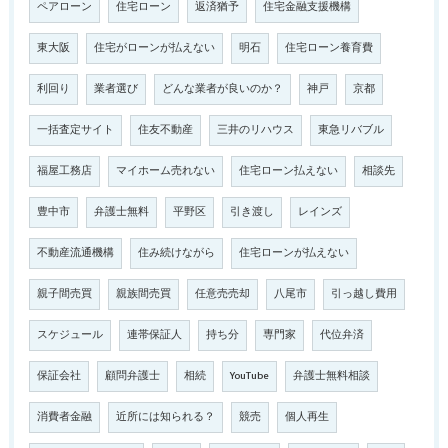
ペアローン
住宅ローン
返済猶予
住宅金融支援機構
東大阪
住宅がローンが払えない
明石
住宅ローン養育費
利回り
業者選び
どんな業者が良いのか？
神戸
京都
一括査定サイト
住友不動産
三井のリハウス
東急リバブル
福屋工務店
マイホーム売れない
住宅ローン払えない
相談先
豊中市
弁護士無料
平野区
引き渡し
レインズ
不動産流通機構
住み続けながら
住宅ローンが払えない
親子間売買
親族間売買
任意売売却
八尾市
引っ越し費用
スケジュール
連帯保証人
持ち分
専門家
代位弁済
保証会社
顧問弁護士
相続
YouTube
弁護士無料相談
消費者金融
近所には知られる？
競売
個人再生