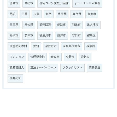
徳島市
高松市
住宅ローン支払い困難
ｙｏｕｔｕｂｅ動画
用語
三重
滋賀
姫路
兵庫県
奈良県
京都府
三重県
愛知県
競売回避
姫路市
和泉市
泉大津市
松原市
茨木市
寝屋川市
摂津市
守口市
都島区
任意売却専門
愛知
泉佐野市
奈良県桜井市
残債務
マンション
管理費滞納
奈良市
交野市
管財人
破産管財人
違法オーバーローン
ブラックリスト
債務超過
任井売却