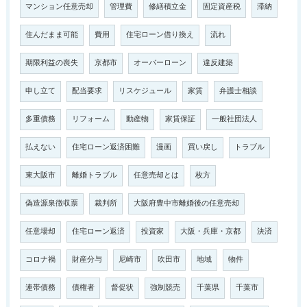
マンション任意売却
管理費
修繕積立金
固定資産税
滞納
住んだまま可能
費用
住宅ローン借り換え
流れ
期限利益の喪失
京都市
オーバーローン
違反建築
申し立て
配当要求
リスケジュール
家賃
弁護士相談
多重債務
リフォーム
動産物
家賃保証
一般社団法人
払えない
住宅ローン返済困難
漫画
買い戻し
トラブル
東大阪市
離婚トラブル
任意売却とは
枚方
偽造源泉徴収票
裁判所
大阪府豊中市離婚後の任意売却
任意場却
住宅ローン返済
投資家
大阪・兵庫・京都
決済
コロナ禍
財産分与
尼崎市
吹田市
地域
物件
連帯債務
債権者
督促状
強制競売
千葉県
千葉市