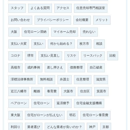
スタッフ
よくある質問
アクセス
任意売却専門相談室
お問い合わせ
プライバシーポリシー
会社概要
メリット
大阪
住宅ローン滞納
マイホーム売却
売れない
支払い大変
支払い
何から始める？
枚方市
相談
コロナ
堺市
支払い見直し
リスケ
リースバック
比較
高槻市
成約事例
差し押さえ
債務整理
自己破産
澪標法律事務所
無料相談
弁護士
任意整理
滋賀県
近江八幡市
離婚
養育費
大阪市
住吉区
箕面市
ペアローン
住宅ローン
返済猶予
住宅金融支援機構
東大阪
住宅がローンが払えない
明石
住宅ローン養育費
利回り
業者選び
どんな業者が良いのか？
神戸
京都