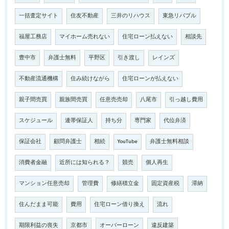
一括査定サイト
住友不動産
三井のリハウス
東急リバブル
福屋工務店
マイホーム売れない
住宅ローン払えない
相談先
豊中市
弁護士無料
平野区
引き渡し
レインズ
不動産流通機構
住み続けながら
住宅ローンが払えない
親子間売買
親族間売買
任意売売却
八尾市
引っ越し費用
スケジュール
連帯保証人
持ち分
専門家
代位弁済
保証会社
顧問弁護士
相続
YouTube
弁護士無料相談
消費者金融
近所には知られる？
競売
個人再生
マンション任意売却
管理費
修繕積立金
固定資産税
滞納
住んだまま可能
費用
住宅ローン借り換え
流れ
期限利益の喪失
京都市
オーバーローン
違反建築