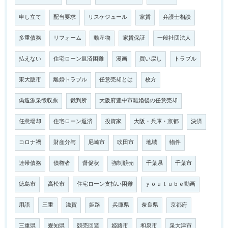
申し立て
配当要求
リスケジュール
家賃
弁護士相談
多重債務
リフォーム
動産物
家賃保証
一般社団法人
払えない
住宅ローン返済困難
漫画
買い戻し
トラブル
東大阪市
離婚トラブル
任意売却とは
枚方
偽造源泉徴収票
裁判所
大阪府豊中市離婚後の任意売却
任意場却
住宅ローン返済
投資家
大阪・兵庫・京都
決済
コロナ禍
財産分与
尼崎市
吹田市
地域
物件
連帯債務
債権者
督促状
強制競売
千葉県
千葉市
徳島市
高松市
住宅ローン支払い困難
ｙｏｕｔｕｂｅ動画
用語
三重
滋賀
姫路
兵庫県
奈良県
京都府
三重県
愛知県
競売回避
姫路市
和泉市
泉大津市