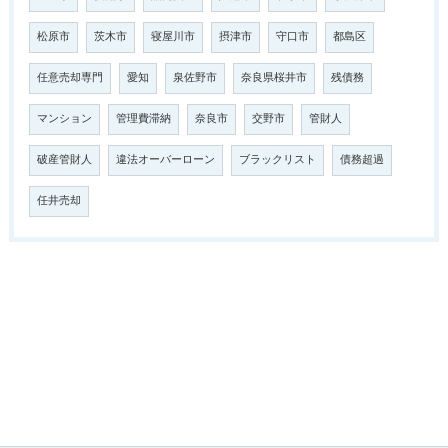
松原市
茨木市
寝屋川市
摂津市
守口市
都島区
任意売却専門
愛知
泉佐野市
奈良県桜井市
残債務
マンション
管理費滞納
奈良市
交野市
管財人
破産管財人
違法オーバーローン
ブラックリスト
債務超過
任井売却