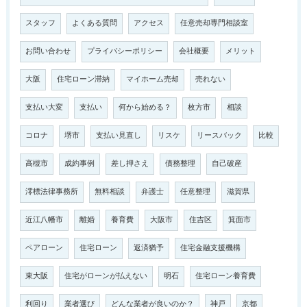
スタッフ
よくある質問
アクセス
任意売却専門相談室
お問い合わせ
プライバシーポリシー
会社概要
メリット
大阪
住宅ローン滞納
マイホーム売却
売れない
支払い大変
支払い
何から始める？
枚方市
相談
コロナ
堺市
支払い見直し
リスケ
リースバック
比較
高槻市
成約事例
差し押さえ
債務整理
自己破産
澪標法律事務所
無料相談
弁護士
任意整理
滋賀県
近江八幡市
離婚
養育費
大阪市
住吉区
箕面市
ペアローン
住宅ローン
返済猶予
住宅金融支援機構
東大阪
住宅がローンが払えない
明石
住宅ローン養育費
利回り
業者選び
どんな業者が良いのか？
神戸
京都