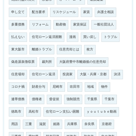
申し立て
配当要求
リスケジュール
家賃
弁護士相談
多重債務
リフォーム
動産物
家賃保証
一般社団法人
払えない
住宅ローン返済困難
漫画
買い戻し
トラブル
東大阪市
離婚トラブル
任意売却とは
枚方
偽造源泉徴収票
裁判所
大阪府豊中市離婚後の任意売却
任意場却
住宅ローン返済
投資家
大阪・兵庫・京都
決済
コロナ禍
財産分与
尼崎市
吹田市
地域
物件
連帯債務
債権者
督促状
強制競売
千葉県
千葉市
徳島市
高松市
住宅ローン支払い困難
ｙｏｕｔｕｂｅ動画
用語
三重
滋賀
姫路
兵庫県
奈良県
京都府