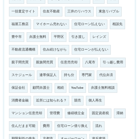
一括査定サイト
住友不動産
三井のリハウス
東急リバブル
福屋工務店
マイホーム売れない
住宅ローン払えない
相談先
豊中市
弁護士無料
平野区
引き渡し
レインズ
不動産流通機構
住み続けながら
住宅ローンが払えない
親子間売買
親族間売買
任意売売却
八尾市
引っ越し費用
スケジュール
連帯保証人
持ち分
専門家
代位弁済
保証会社
顧問弁護士
相続
YouTube
弁護士無料相談
消費者金融
近所には知られる？
競売
個人再生
マンション任意売却
管理費
修繕積立金
固定資産税
滞納
住んだまま可能
費用
住宅ローン借り換え
流れ
期限利益の喪失
京都市
オーバーローン
違反建築