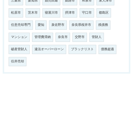
三重県
愛知県
競売回避
姫路市
和泉市
泉大津市
松原市
茨木市
寝屋川市
摂津市
守口市
都島区
任意売却専門
愛知
泉佐野市
奈良県桜井市
残債務
マンション
管理費滞納
奈良市
交野市
管財人
破産管財人
違法オーバーローン
ブラックリスト
債務超過
任井売却