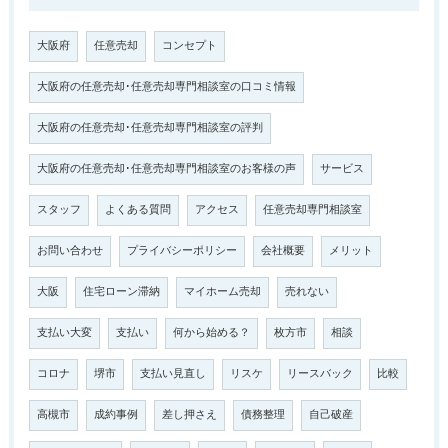
大阪府
任意売却
コンセプト
大阪府の任意売却･任意売却専門相談室の口コミ情報
大阪府の任意売却･任意売却専門相談室の評判
大阪府の任意売却･任意売却専門相談室のお客様の声
サービス
スタッフ
よくある質問
アクセス
任意売却専門相談室
お問い合わせ
プライバシーポリシー
会社概要
メリット
大阪
住宅ローン滞納
マイホーム売却
売れない
支払い大変
支払い
何から始める？
枚方市
相談
コロナ
堺市
支払い見直し
リスケ
リースバック
比較
高槻市
成約事例
差し押さえ
債務整理
自己破産