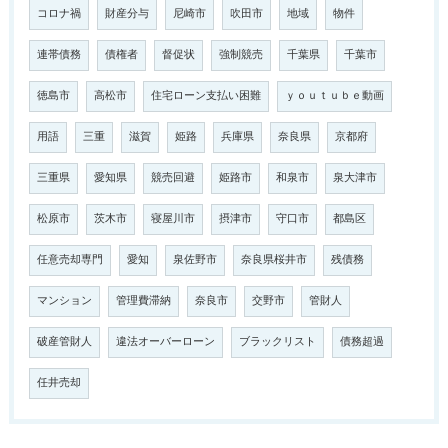
コロナ禍
財産分与
尼崎市
吹田市
地域
物件
連帯債務
債権者
督促状
強制競売
千葉県
千葉市
徳島市
高松市
住宅ローン支払い困難
ｙｏｕｔｕｂｅ動画
用語
三重
滋賀
姫路
兵庫県
奈良県
京都府
三重県
愛知県
競売回避
姫路市
和泉市
泉大津市
松原市
茨木市
寝屋川市
摂津市
守口市
都島区
任意売却専門
愛知
泉佐野市
奈良県桜井市
残債務
マンション
管理費滞納
奈良市
交野市
管財人
破産管財人
違法オーバーローン
ブラックリスト
債務超過
任井売却