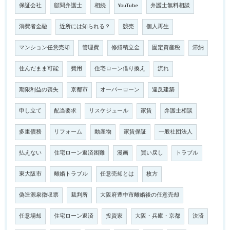
保証会社
顧問弁護士
相続
YouTube
弁護士無料相談
消費者金融
近所には知られる？
競売
個人再生
マンション任意売却
管理費
修繕積立金
固定資産税
滞納
住んだまま可能
費用
住宅ローン借り換え
流れ
期限利益の喪失
京都市
オーバーローン
違反建築
申し立て
配当要求
リスケジュール
家賃
弁護士相談
多重債務
リフォーム
動産物
家賃保証
一般社団法人
払えない
住宅ローン返済困難
漫画
買い戻し
トラブル
東大阪市
離婚トラブル
任意売却とは
枚方
偽造源泉徴収票
裁判所
大阪府豊中市離婚後の任意売却
任意場却
住宅ローン返済
投資家
大阪・兵庫・京都
決済