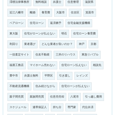
澪標法律事務所
無料相談
弁護士
任意整理
滋賀県
近江八幡市
離婚
養育費
大阪市
住吉区
箕面市
ペアローン
住宅ローン
返済猶予
住宅金融支援機構
東大阪
住宅がローンが払えない
明石
住宅ローン養育費
利回り
業者選び
どんな業者が良いのか？
神戸
京都
一括査定サイト
住友不動産
三井のリハウス
東急リバブル
福屋工務店
マイホーム売れない
住宅ローン払えない
相談先
豊中市
弁護士無料
平野区
引き渡し
レインズ
不動産流通機構
住み続けながら
住宅ローンが払えない
親子間売買
親族間売買
任意売売却
八尾市
引っ越し費用
スケジュール
連帯保証人
持ち分
専門家
代位弁済