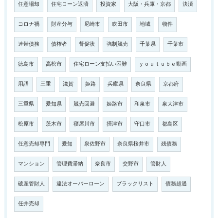
任意場却
住宅ローン返済
投資家
大阪・兵庫・京都
決済
コロナ禍
財産分与
尼崎市
吹田市
地域
物件
連帯債務
債権者
督促状
強制競売
千葉県
千葉市
徳島市
高松市
住宅ローン支払い困難
ｙｏｕｔｕｂｅ動画
用語
三重
滋賀
姫路
兵庫県
奈良県
京都府
三重県
愛知県
競売回避
姫路市
和泉市
泉大津市
松原市
茨木市
寝屋川市
摂津市
守口市
都島区
任意売却専門
愛知
泉佐野市
奈良県桜井市
残債務
マンション
管理費滞納
奈良市
交野市
管財人
破産管財人
違法オーバーローン
ブラックリスト
債務超過
任井売却