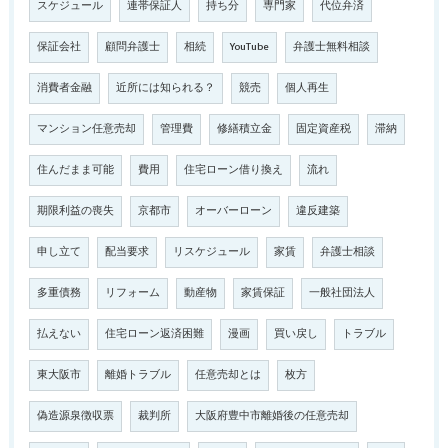
スケジュール
連帯保証人
持ち分
専門家
代位弁済
保証会社
顧問弁護士
相続
YouTube
弁護士無料相談
消費者金融
近所には知られる？
競売
個人再生
マンション任意売却
管理費
修繕積立金
固定資産税
滞納
住んだまま可能
費用
住宅ローン借り換え
流れ
期限利益の喪失
京都市
オーバーローン
違反建築
申し立て
配当要求
リスケジュール
家賃
弁護士相談
多重債務
リフォーム
動産物
家賃保証
一般社団法人
払えない
住宅ローン返済困難
漫画
買い戻し
トラブル
東大阪市
離婚トラブル
任意売却とは
枚方
偽造源泉徴収票
裁判所
大阪府豊中市離婚後の任意売却