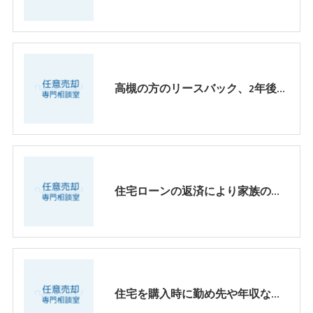
高槻の方のリースバック、2年後には必ず出る条件で、格安の家賃でリースバック契約成立
住宅ローンの返済により家族の笑顔がなくなってきたら、、【大阪・兵庫・京都】
住宅を購入時に勤め先や年収などを偽造しオーバーローンで買った場合、任意売却は出来るのか？