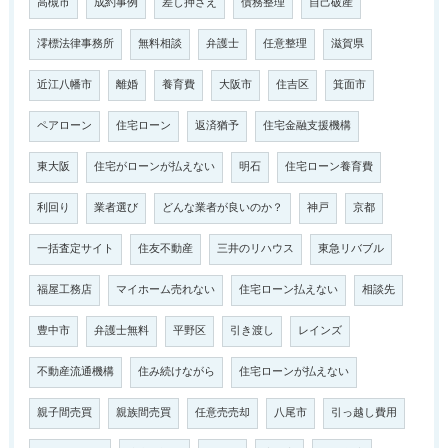
高槻市
成約事例
差し押さえ
債務整理
自己破産
澪標法律事務所
無料相談
弁護士
任意整理
滋賀県
近江八幡市
離婚
養育費
大阪市
住吉区
箕面市
ペアローン
住宅ローン
返済猶予
住宅金融支援機構
東大阪
住宅がローンが払えない
明石
住宅ローン養育費
利回り
業者選び
どんな業者が良いのか？
神戸
京都
一括査定サイト
住友不動産
三井のリハウス
東急リバブル
福屋工務店
マイホーム売れない
住宅ローン払えない
相談先
豊中市
弁護士無料
平野区
引き渡し
レインズ
不動産流通機構
住み続けながら
住宅ローンが払えない
親子間売買
親族間売買
任意売売却
八尾市
引っ越し費用