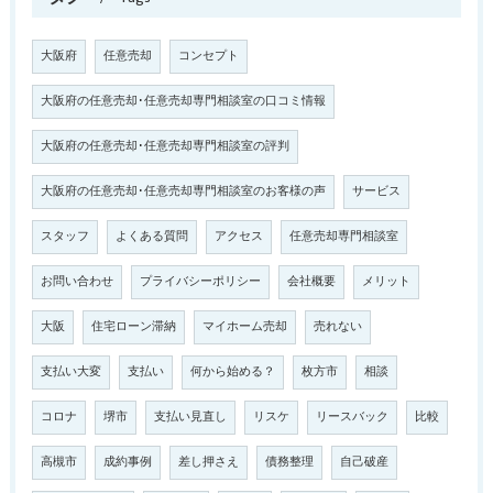
大阪府
任意売却
コンセプト
大阪府の任意売却･任意売却専門相談室の口コミ情報
大阪府の任意売却･任意売却専門相談室の評判
大阪府の任意売却･任意売却専門相談室のお客様の声
サービス
スタッフ
よくある質問
アクセス
任意売却専門相談室
お問い合わせ
プライバシーポリシー
会社概要
メリット
大阪
住宅ローン滞納
マイホーム売却
売れない
支払い大変
支払い
何から始める？
枚方市
相談
コロナ
堺市
支払い見直し
リスケ
リースバック
比較
高槻市
成約事例
差し押さえ
債務整理
自己破産