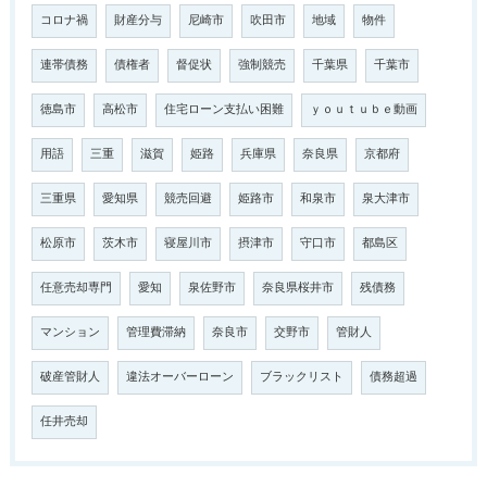
コロナ禍
財産分与
尼崎市
吹田市
地域
物件
連帯債務
債権者
督促状
強制競売
千葉県
千葉市
徳島市
高松市
住宅ローン支払い困難
ｙｏｕｔｕｂｅ動画
用語
三重
滋賀
姫路
兵庫県
奈良県
京都府
三重県
愛知県
競売回避
姫路市
和泉市
泉大津市
松原市
茨木市
寝屋川市
摂津市
守口市
都島区
任意売却専門
愛知
泉佐野市
奈良県桜井市
残債務
マンション
管理費滞納
奈良市
交野市
管財人
破産管財人
違法オーバーローン
ブラックリスト
債務超過
任井売却