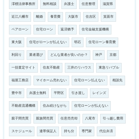
澪標法律事務所
無料相談
弁護士
任意整理
滋賀県
近江八幡市
離婚
養育費
大阪市
住吉区
箕面市
ペアローン
住宅ローン
返済猶予
住宅金融支援機構
東大阪
住宅がローンが払えない
明石
住宅ローン養育費
利回り
業者選び
どんな業者が良いのか？
神戸
京都
一括査定サイト
住友不動産
三井のリハウス
東急リバブル
福屋工務店
マイホーム売れない
住宅ローン払えない
相談先
豊中市
弁護士無料
平野区
引き渡し
レインズ
不動産流通機構
住み続けながら
住宅ローンが払えない
親子間売買
親族間売買
任意売売却
八尾市
引っ越し費用
スケジュール
連帯保証人
持ち分
専門家
代位弁済