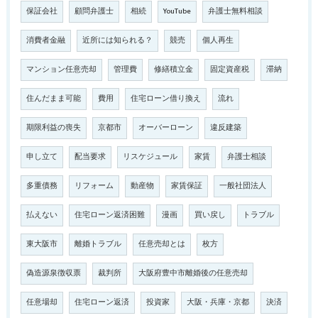
保証会社
顧問弁護士
相続
YouTube
弁護士無料相談
消費者金融
近所には知られる？
競売
個人再生
マンション任意売却
管理費
修繕積立金
固定資産税
滞納
住んだまま可能
費用
住宅ローン借り換え
流れ
期限利益の喪失
京都市
オーバーローン
違反建築
申し立て
配当要求
リスケジュール
家賃
弁護士相談
多重債務
リフォーム
動産物
家賃保証
一般社団法人
払えない
住宅ローン返済困難
漫画
買い戻し
トラブル
東大阪市
離婚トラブル
任意売却とは
枚方
偽造源泉徴収票
裁判所
大阪府豊中市離婚後の任意売却
任意場却
住宅ローン返済
投資家
大阪・兵庫・京都
決済