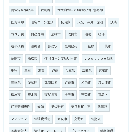
偽造源泉徴収票
裁判所
大阪府豊中市離婚後の任意売却
任意場却
住宅ローン返済
投資家
大阪・兵庫・京都
決済
コロナ禍
財産分与
尼崎市
吹田市
地域
物件
連帯債務
債権者
督促状
強制競売
千葉県
千葉市
徳島市
高松市
住宅ローン支払い困難
ｙｏｕｔｕｂｅ動画
用語
三重
滋賀
姫路
兵庫県
奈良県
京都府
三重県
愛知県
競売回避
姫路市
和泉市
泉大津市
松原市
茨木市
寝屋川市
摂津市
守口市
都島区
任意売却専門
愛知
泉佐野市
奈良県桜井市
残債務
マンション
管理費滞納
奈良市
交野市
管財人
破産管財人
違法オーバーローン
ブラックリスト
債務超過