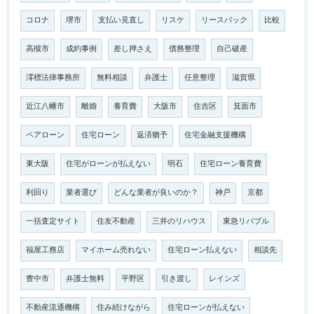
コロナ
堺市
支払い見直し
リスケ
リースバック
比較
高槻市
成約事例
差し押さえ
債務整理
自己破産
澪標法律事務所
無料相談
弁護士
任意整理
滋賀県
近江八幡市
離婚
養育費
大阪市
住吉区
箕面市
ペアローン
住宅ローン
返済猶予
住宅金融支援機構
東大阪
住宅がローンが払えない
明石
住宅ローン養育費
利回り
業者選び
どんな業者が良いのか？
神戸
京都
一括査定サイト
住友不動産
三井のリハウス
東急リバブル
福屋工務店
マイホーム売れない
住宅ローン払えない
相談先
豊中市
弁護士無料
平野区
引き渡し
レインズ
不動産流通機構
住み続けながら
住宅ローンが払えない