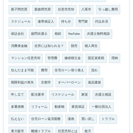
親子間売買
親族間売買
任意売売却
八尾市
引っ越し費用
スケジュール
連帯保証人
持ち分
専門家
代位弁済
保証会社
顧問弁護士
相続
YouTube
弁護士無料相談
消費者金融
近所には知られる？
競売
個人再生
マンション任意売却
管理費
修繕積立金
固定資産税
滞納
住んだまま可能
費用
住宅ローン借り換え
流れ
期限利益の喪失
京都市
オーバーローン
違反建築
申し立て
配当要求
リスケジュール
家賃
弁護士相談
多重債務
リフォーム
動産物
家賃保証
一般社団法人
払えない
住宅ローン返済困難
漫画
買い戻し
トラブル
東大阪市
離婚トラブル
任意売却とは
枚方