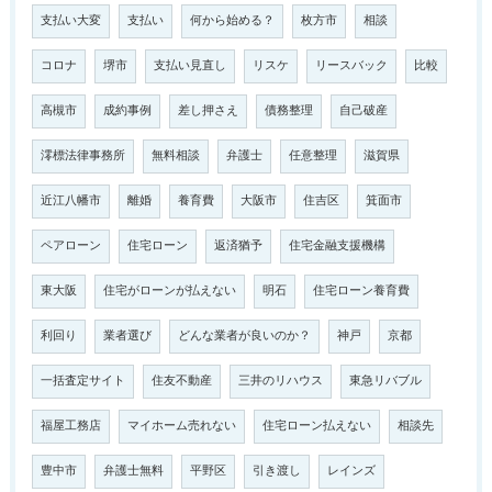
支払い大変
支払い
何から始める？
枚方市
相談
コロナ
堺市
支払い見直し
リスケ
リースバック
比較
高槻市
成約事例
差し押さえ
債務整理
自己破産
澪標法律事務所
無料相談
弁護士
任意整理
滋賀県
近江八幡市
離婚
養育費
大阪市
住吉区
箕面市
ペアローン
住宅ローン
返済猶予
住宅金融支援機構
東大阪
住宅がローンが払えない
明石
住宅ローン養育費
利回り
業者選び
どんな業者が良いのか？
神戸
京都
一括査定サイト
住友不動産
三井のリハウス
東急リバブル
福屋工務店
マイホーム売れない
住宅ローン払えない
相談先
豊中市
弁護士無料
平野区
引き渡し
レインズ