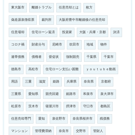
東大阪市
離婚トラブル
任意売却とは
枚方
偽造源泉徴収票
裁判所
大阪府豊中市離婚後の任意売却
任意場却
住宅ローン返済
投資家
大阪・兵庫・京都
決済
コロナ禍
財産分与
尼崎市
吹田市
地域
物件
連帯債務
債権者
督促状
強制競売
千葉県
千葉市
徳島市
高松市
住宅ローン支払い困難
ｙｏｕｔｕｂｅ動画
用語
三重
滋賀
姫路
兵庫県
奈良県
京都府
三重県
愛知県
競売回避
姫路市
和泉市
泉大津市
松原市
茨木市
寝屋川市
摂津市
守口市
都島区
任意売却専門
愛知
泉佐野市
奈良県桜井市
残債務
マンション
管理費滞納
奈良市
交野市
管財人