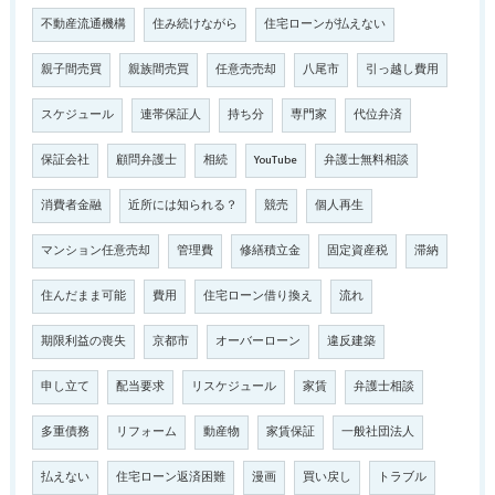
不動産流通機構
住み続けながら
住宅ローンが払えない
親子間売買
親族間売買
任意売売却
八尾市
引っ越し費用
スケジュール
連帯保証人
持ち分
専門家
代位弁済
保証会社
顧問弁護士
相続
YouTube
弁護士無料相談
消費者金融
近所には知られる？
競売
個人再生
マンション任意売却
管理費
修繕積立金
固定資産税
滞納
住んだまま可能
費用
住宅ローン借り換え
流れ
期限利益の喪失
京都市
オーバーローン
違反建築
申し立て
配当要求
リスケジュール
家賃
弁護士相談
多重債務
リフォーム
動産物
家賃保証
一般社団法人
払えない
住宅ローン返済困難
漫画
買い戻し
トラブル