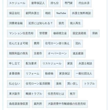
スケジュール
連帯保証人
持ち分
専門家
代位弁済
保証会社
顧問弁護士
相続
YouTube
弁護士無料相談
消費者金融
近所には知られる？
競売
個人再生
マンション任意売却
管理費
修繕積立金
固定資産税
滞納
住んだまま可能
費用
住宅ローン借り換え
流れ
期限利益の喪失
京都市
オーバーローン
違反建築
申し立て
配当要求
リスケジュール
家賃
弁護士相談
多重債務
リフォーム
動産物
家賃保証
一般社団法人
払えない
住宅ローン返済困難
漫画
買い戻し
トラブル
東大阪市
離婚トラブル
任意売却とは
枚方
偽造源泉徴収票
裁判所
大阪府豊中市離婚後の任意売却