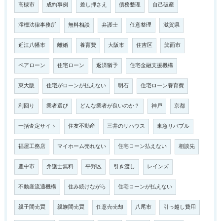
高槻市
成約事例
差し押さえ
債務整理
自己破産
澪標法律事務所
無料相談
弁護士
任意整理
滋賀県
近江八幡市
離婚
養育費
大阪市
住吉区
箕面市
ペアローン
住宅ローン
返済猶予
住宅金融支援機構
東大阪
住宅がローンが払えない
明石
住宅ローン養育費
利回り
業者選び
どんな業者が良いのか？
神戸
京都
一括査定サイト
住友不動産
三井のリハウス
東急リバブル
福屋工務店
マイホーム売れない
住宅ローン払えない
相談先
豊中市
弁護士無料
平野区
引き渡し
レインズ
不動産流通機構
住み続けながら
住宅ローンが払えない
親子間売買
親族間売買
任意売売却
八尾市
引っ越し費用