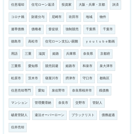
任意場却
住宅ローン返済
投資家
大阪・兵庫・京都
決済
コロナ禍
財産分与
尼崎市
吹田市
地域
物件
連帯債務
債権者
督促状
強制競売
千葉県
千葉市
徳島市
高松市
住宅ローン支払い困難
ｙｏｕｔｕｂｅ動画
用語
三重
滋賀
姫路
兵庫県
奈良県
京都府
三重県
愛知県
競売回避
姫路市
和泉市
泉大津市
松原市
茨木市
寝屋川市
摂津市
守口市
都島区
任意売却専門
愛知
泉佐野市
奈良県桜井市
残債務
マンション
管理費滞納
奈良市
交野市
管財人
破産管財人
違法オーバーローン
ブラックリスト
債務超過
任井売却